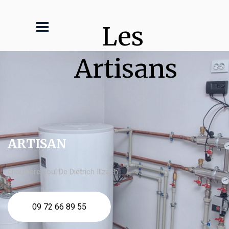
Les 
Artisans
ARTISAN
chaudière fioul De Dietrich Illzach
09 72 66 89 55