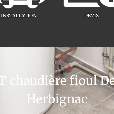
INSTALLATION
DEVIS
chaudière fioul De
Herbignac