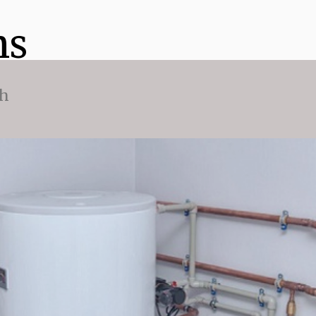
ns
ch