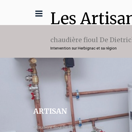
Les Artisa
chaudière fioul De Dietri
Intervention sur Herbignac et sa région
ARTISAN
chaudière fioul De Dietrich Herbignac