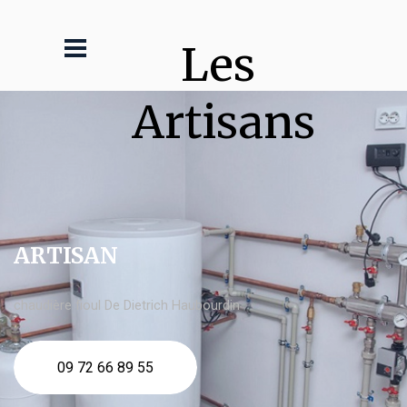
Les 
Artisans
ARTISAN
chaudière fioul De Dietrich Haubourdin
09 72 66 89 55