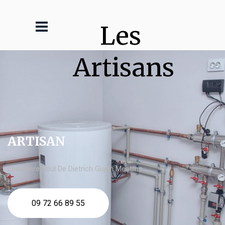
Les 
Artisans
ARTISAN
chaudière fioul De Dietrich Gujan Mestras
09 72 66 89 55