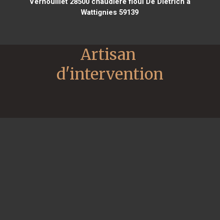
Vernouillet 28500
chaudière fioul De Dietrich à
Wattignies 59139
Artisan 
d'intervention