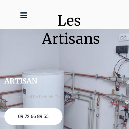
Les 
Artisans
ARTISAN
chaudière fioul De Dietrich Grenoble
09 72 66 89 55