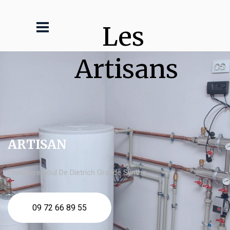
Les 
Artisans
ARTISAN
chaudière fioul De Dietrich Grande Synthe
09 72 66 89 55