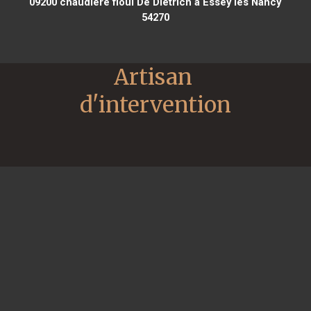
09200
chaudière fioul De Dietrich à Essey lès Nancy
54270
Artisan 
d'intervention