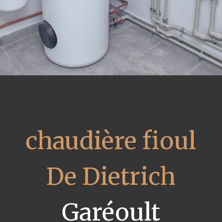
chaudière fioul
De Dietrich
Garéoult