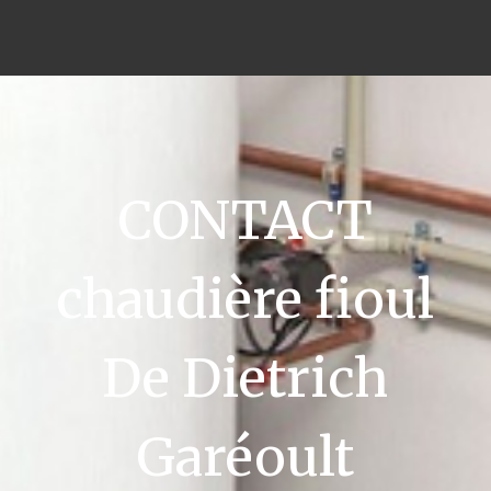
CONTACT
chaudière fioul
De Dietrich
Garéoult