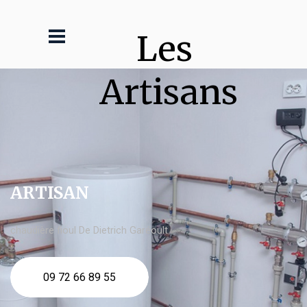
Les 
Artisans
ARTISAN
chaudière fioul De Dietrich Garéoult
09 72 66 89 55