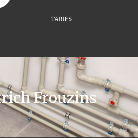
TARIFS
rich Frouzins