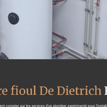
e fioul De Dietrich
vent compter sur les services d'un plombier expérimenté pour l'install