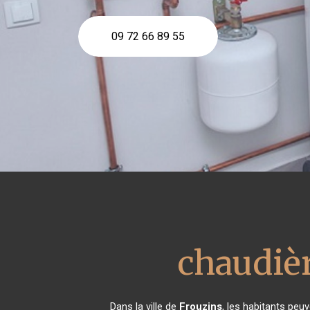
09 72 66 89 55
chaudièr
Dans la ville de
Frouzins
, les habitants peu