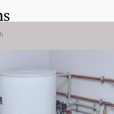
ns
ch