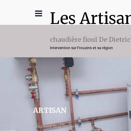
Les Artisa
chaudière fioul De Dietri
Intervention sur Frouzins et sa région
ARTISAN
chaudière fioul De Dietrich Frouzins