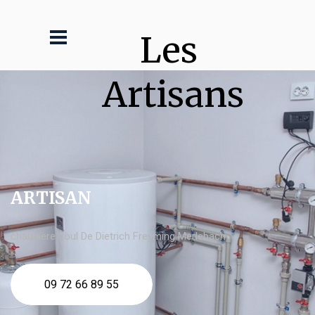
Les 
Artisans
ARTISAN
chaudière fioul De Dietrich Freyming Merlebach
09 72 66 89 55