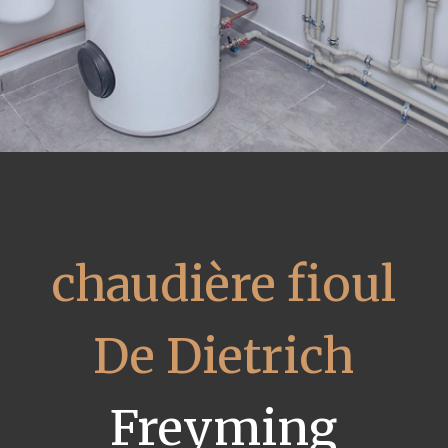
chaudière fioul
De Dietrich
Freyming