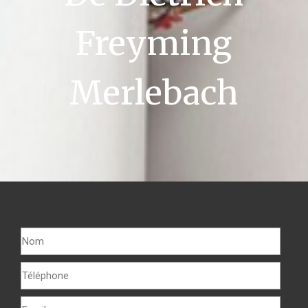
Freyming
Merlebach