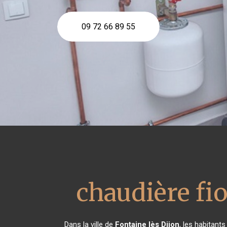
09 72 66 89 55
chaudière fio
Dans la ville de
Fontaine lès Dijon
, les habitant