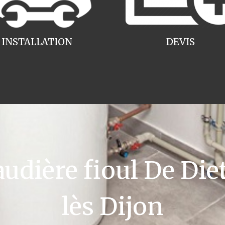
INSTALLATION
DEVIS
dière fioul De Diet
lès Dijon