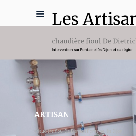
Les Artisa
chaudière fioul De Dietri
Intervention sur Fontaine lès Dijon et sa région
ARTISAN
chaudière fioul De Dietrich Fontaine lès Dijon