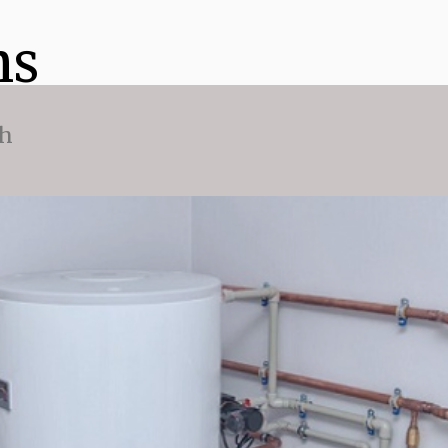
ns
ch