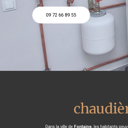
09 72 66 89 55
chaudièr
Dans la ville de
Fontaine
, les habitants peu