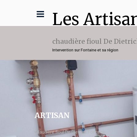
Les Artisa
chaudière fioul De Dietri
Intervention sur Fontaine et sa région
ARTISAN
chaudière fioul De Dietrich Fontaine