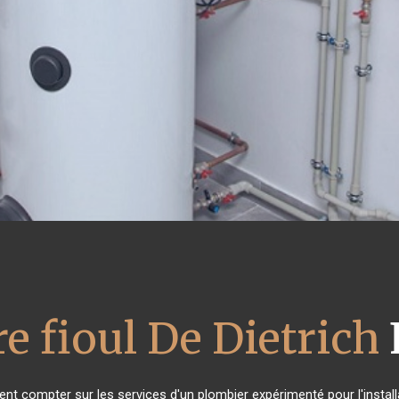
e fioul De Dietrich
vent compter sur les services d'un plombier expérimenté pour l'install