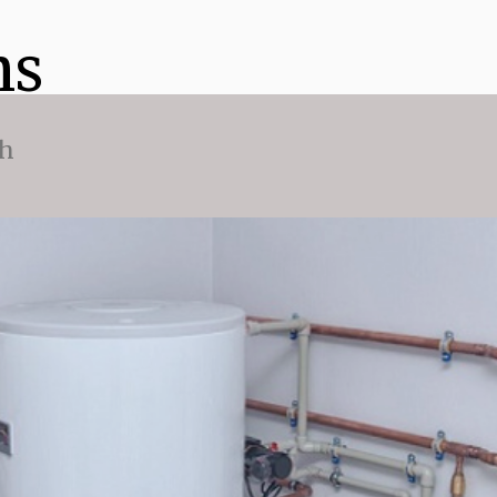
ns
ch