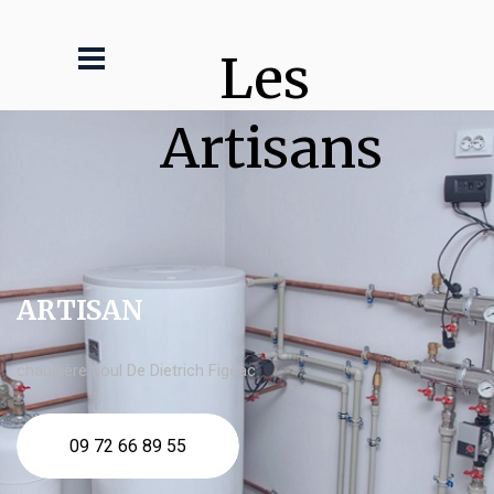
Les 
Artisans
ARTISAN
chaudière fioul De Dietrich Figeac
09 72 66 89 55