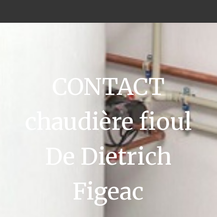
CONTACT
chaudière fioul
De Dietrich
Figeac