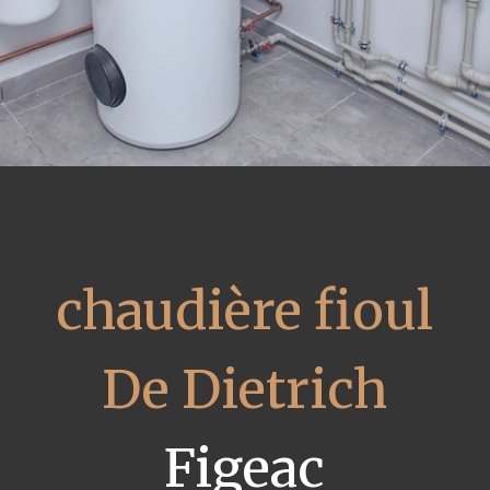
chaudière fioul
De Dietrich
Figeac