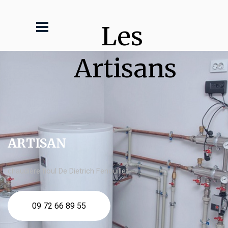
Les 
Artisans
ARTISAN
chaudière fioul De Dietrich Fenouillet
09 72 66 89 55