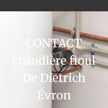
CONTACT
chaudière fioul
De Dietrich
Évron