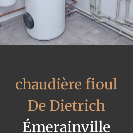
chaudière fioul
De Dietrich
Émerainville