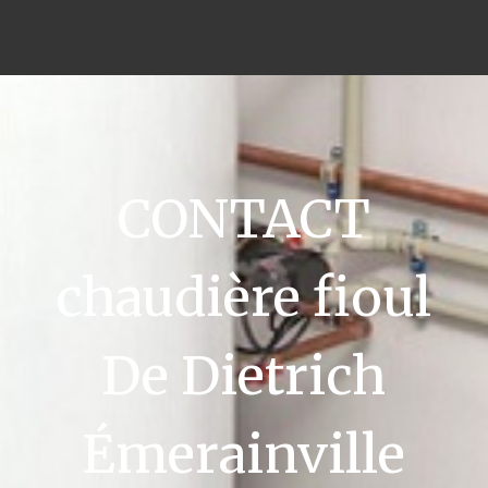
CONTACT
chaudière fioul
De Dietrich
Émerainville