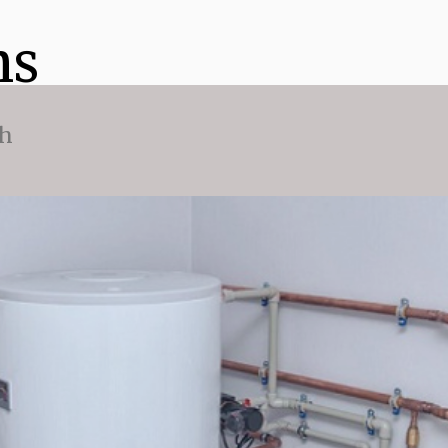
ns
ch