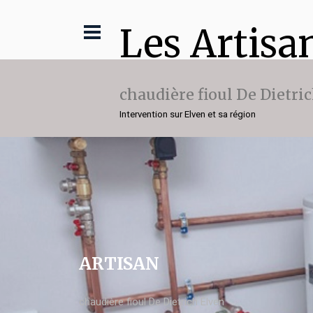
Les Artisa
chaudière fioul De Dietri
Intervention sur Elven et sa région
ARTISAN
chaudière fioul De Dietrich Elven