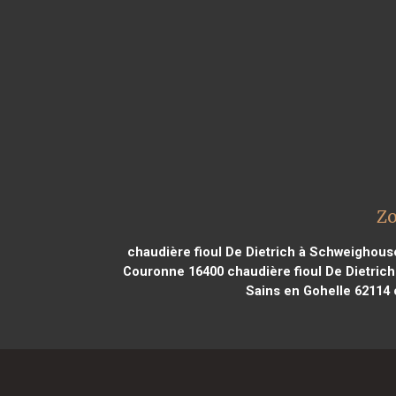
Zo
chaudière fioul De Dietrich à Schweighou
Couronne 16400
chaudière fioul De Dietric
Sains en Gohelle 62114
c