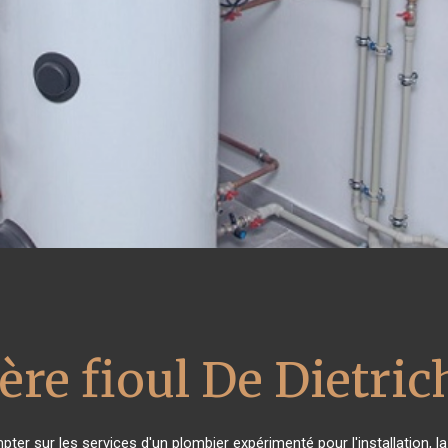
ère fioul De Dietric
pter sur les services d'un plombier expérimenté pour l'installation, l