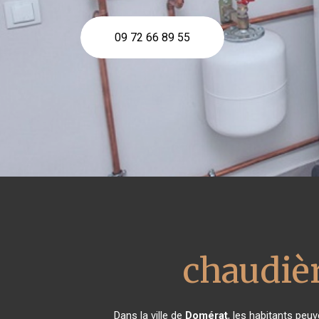
09 72 66 89 55
chaudièr
Dans la ville de
Domérat
, les habitants peuv