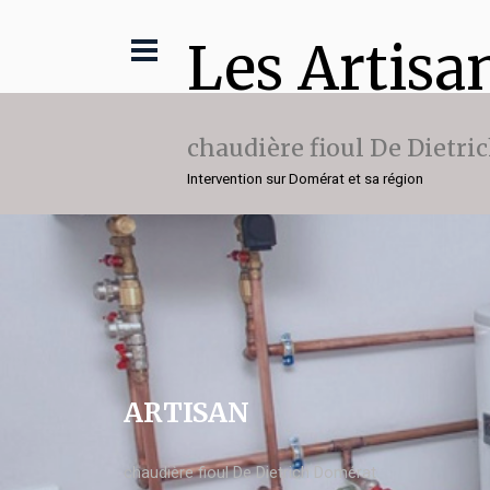
Les Artisa
chaudière fioul De Dietri
Intervention sur Domérat et sa région
ARTISAN
chaudière fioul De Dietrich Domérat