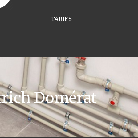
TARIFS
trich Domérat