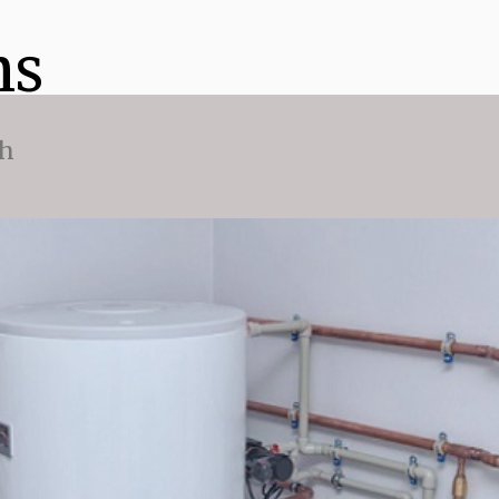
ns
ch