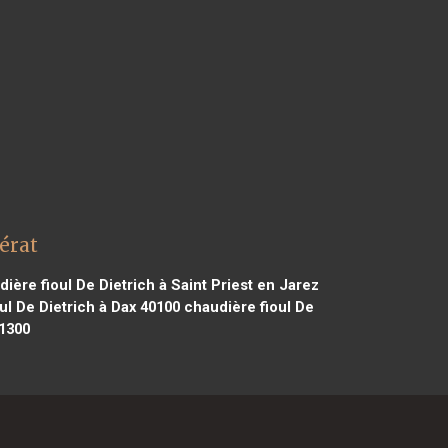
érat
ière fioul De Dietrich à Saint Priest en Jarez
ul De Dietrich à Dax 40100
chaudière fioul De
21300