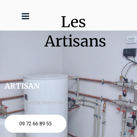
Les 
Artisans
ARTISAN
chaudière fioul De Dietrich Décines Charpieu
09 72 66 89 55