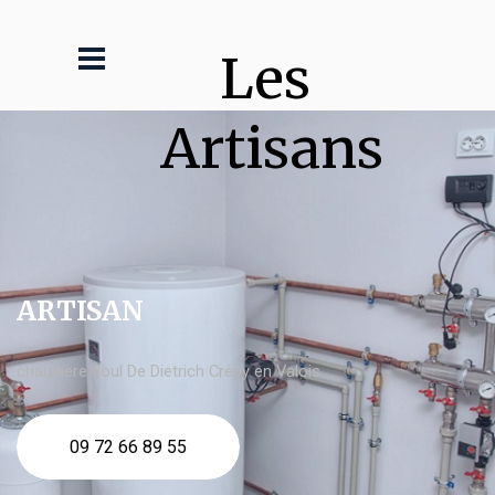
Les 
Artisans
ARTISAN
chaudière fioul De Dietrich Crépy en Valois
09 72 66 89 55