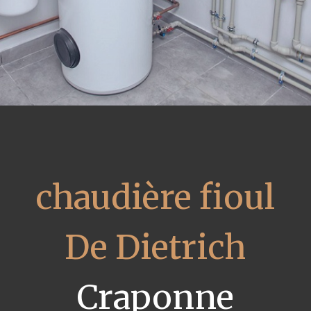
chaudière fioul
De Dietrich
Craponne