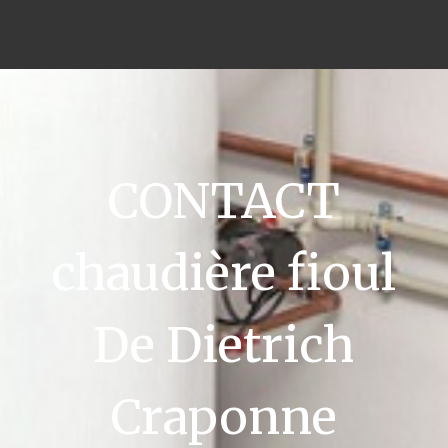
CONTACT
chaudière fioul
De Dietrich
Craponne