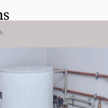
ns
ch