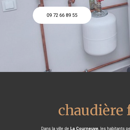
09 72 66 89 55
chaudière 
Dans la ville de
La Courneuve
, les habitants p