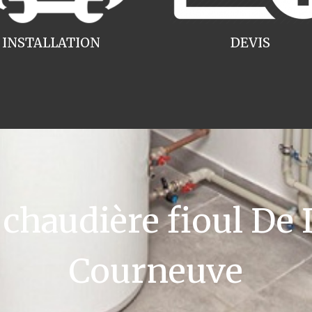
INSTALLATION
DEVIS
haudière fioul De D
Courneuve