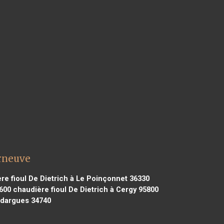
urneuve
e fioul De Dietrich à Le Poinçonnet 36330
0600
chaudière fioul De Dietrich à Cergy 95800
ndargues 34740