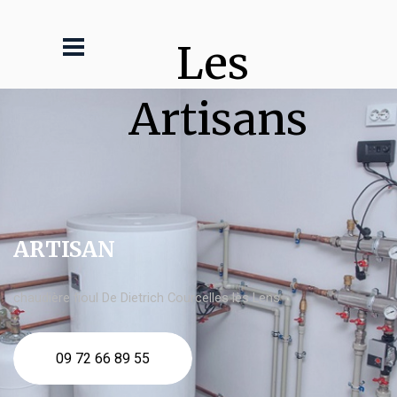
Les 
Artisans
ARTISAN
chaudière fioul De Dietrich Courcelles lès Lens
09 72 66 89 55