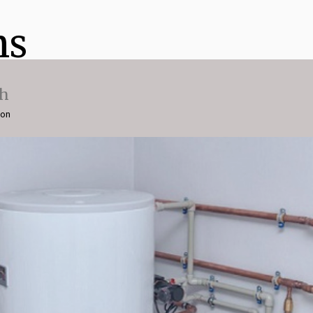
ns
ch
ion