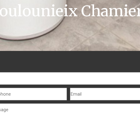
oulounieix Chamie