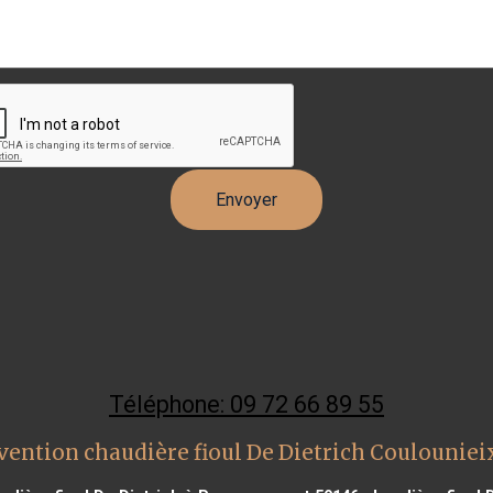
Téléphone: 09 72 66 89 55
vention chaudière fioul De Dietrich Coulounie