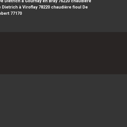
De Dietrich à Gournay en Bray 76220
chaudière
 Dietrich à Viroflay 78220
chaudière fioul De
obert 77170