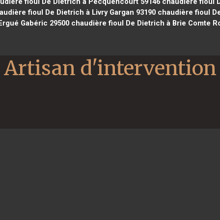
dière fioul De Dietrich à Pecquencourt 59146
chaudière fioul 
udière fioul De Dietrich à Livry Gargan 93190
chaudière fioul De
 Ergué Gabéric 29500
chaudière fioul De Dietrich à Brie Comte R
Artisan d'intervention