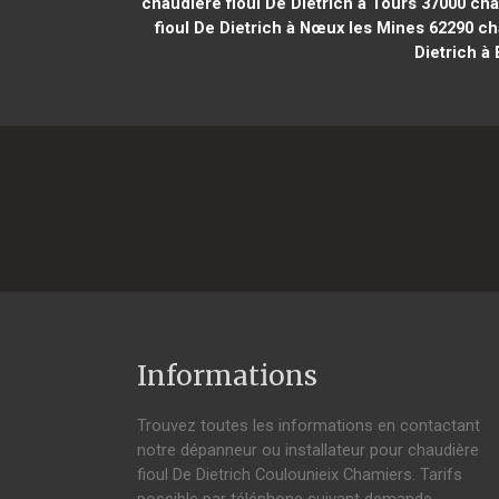
chaudière fioul De Dietrich à Tours 37000
chau
fioul De Dietrich à Nœux les Mines 62290
cha
Dietrich à
Informations
Trouvez toutes les informations en contactant
notre dépanneur ou installateur pour chaudière
fioul De Dietrich Coulounieix Chamiers. Tarifs
possible par téléphone suivant demande,