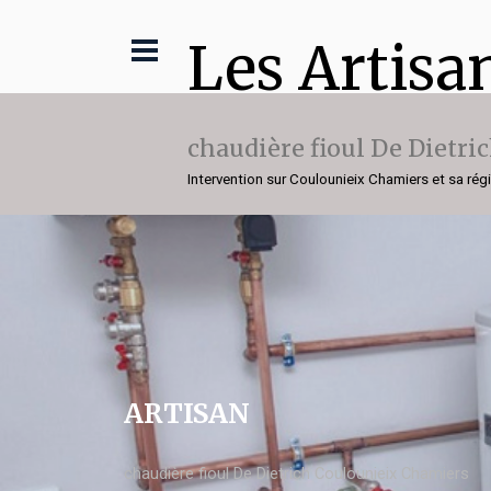
Les Artisa
chaudière fioul De Dietri
Intervention sur Coulounieix Chamiers et sa rég
ARTISAN
chaudière fioul De Dietrich Coulounieix Chamiers