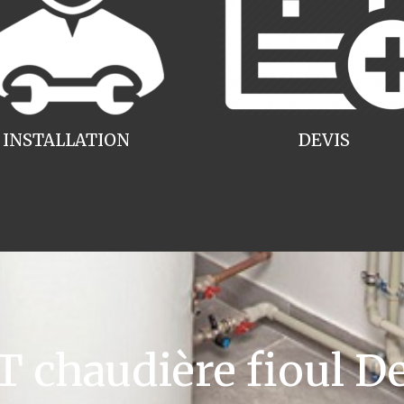
INSTALLATION
DEVIS
chaudière fioul De