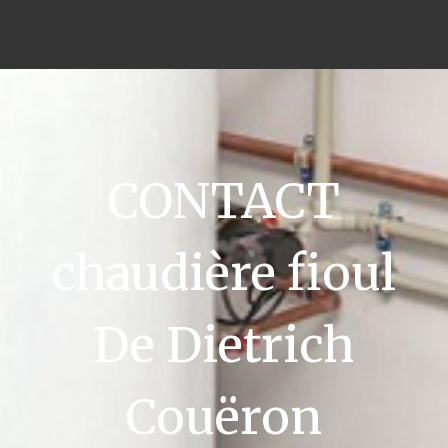
CONTACT
chaudière fioul
De Dietrich
Couëron