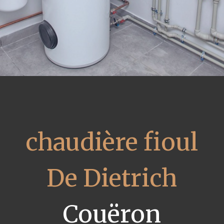
chaudière fioul
De Dietrich
Couëron