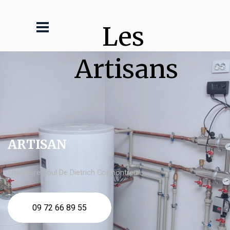
Les 
Artisans
ARTISAN
chaudière fioul De Dietrich Cormontreuil
09 72 66 89 55