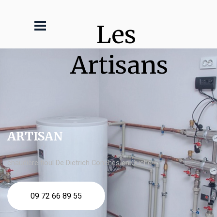
Les 
Artisans
ARTISAN
chaudière fioul De Dietrich Conches en Ouche
09 72 66 89 55