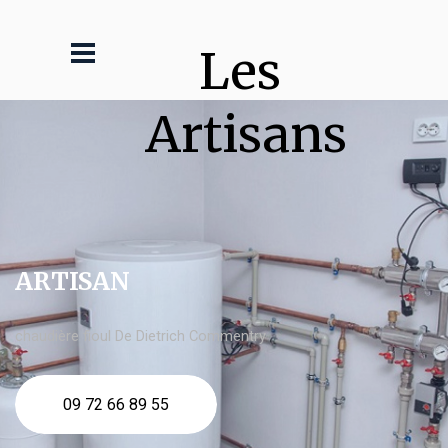
Les 
Artisans
ARTISAN
chaudière fioul De Dietrich Commentry
09 72 66 89 55