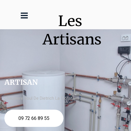
Les 
Artisans
ARTISAN
chaudière fioul De Dietrich La Ciotat
09 72 66 89 55