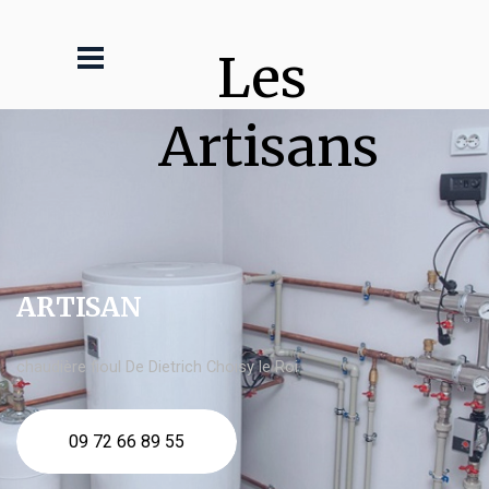
Les 
Artisans
ARTISAN
chaudière fioul De Dietrich Choisy le Roi
09 72 66 89 55