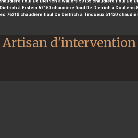
haudière fioul De Dietrich à Wallers 59135
chaudière fioul De D
Dietrich à Erstein 67150
chaudière fioul De Dietrich à Doullens 
bec 76210
chaudière fioul De Dietrich à Tinqueux 51430
chaudière
Artisan d'intervention