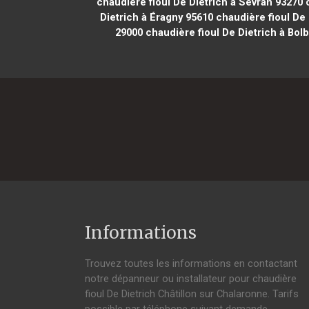
chaudière fioul De Dietrich à Sevran 93270
c
Dietrich à Éragny 95610
chaudière fioul De 
29000
chaudière fioul De Dietrich à Bol
Informations
Trouvez toutes les informations en contactant
notre dépanneur ou installateur pour chaudière
fioul De Dietrich Châtillon sur Chalaronne. Tarifs
possible par téléphone suivant demande,