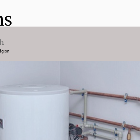
ns
ch
région