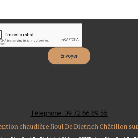
Téléphone: 09 72 66 89 55
ention chaudière fioul De Dietrich Châtillon su