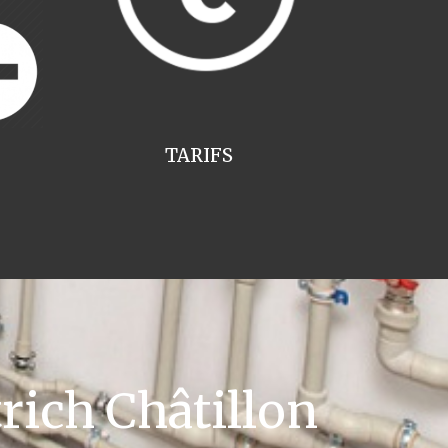
TARIFS
rich Châtillon