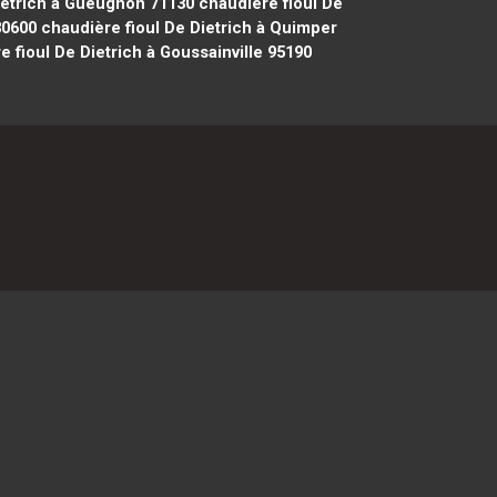
ietrich à Gueugnon 71130
chaudière fioul De
80600
chaudière fioul De Dietrich à Quimper
 fioul De Dietrich à Goussainville 95190