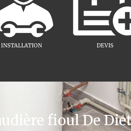
INSTALLATION
DEVIS
ière fioul De Diet