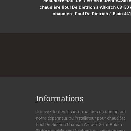
chaudière fioul De Dietrich à Jœuf 54240
c
chaudière fioul De Dietrich à Altkirch 68130
c
chaudière fioul De Dietrich à Blain 44
Informations
Trouvez toutes les informations en contactant
notre dépanneur ou installateur pour chaudière
fioul De Dietrich Château Arnoux Saint Auban.
Tarifs possible par téléphone suivant demande,