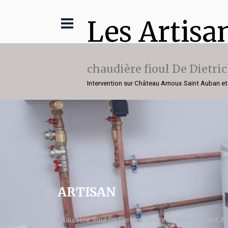
Les Artisa
chaudière fioul De Dietri
Intervention sur Château Arnoux Saint Auban et
ARTISAN
chaudière fioul De Dietrich Château Arnoux Saint 