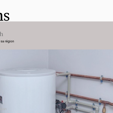
ns
ch
 sa région
Auban