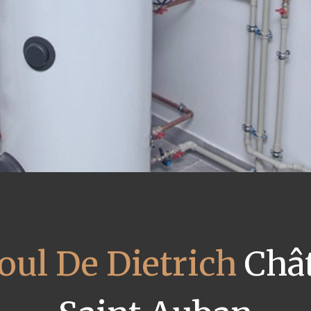
oul De Dietrich
Châ