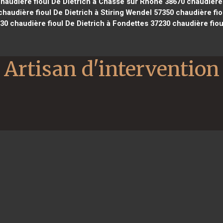
haudière fioul De Dietrich à Chasse sur Rhône 38670
chaudière 
haudière fioul De Dietrich à Stiring Wendel 57350
chaudière fio
130
chaudière fioul De Dietrich à Fondettes 37230
chaudière fioul
Artisan d'intervention