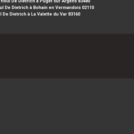
fioul De Dietrich à Puget sur Argens 83480
ul De Dietrich à Bohain en Vermandois 02110
 De Dietrich à La Valette du Var 83160