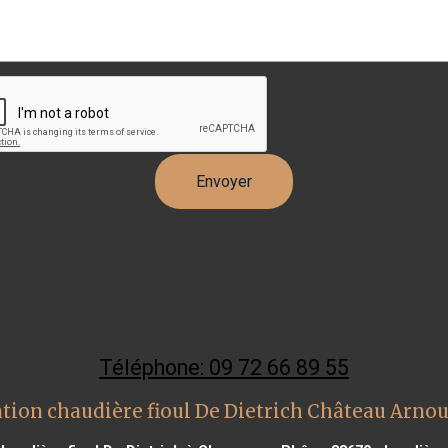
Téléphone: 09 72 66 89 55
tion chaudière fioul De Dietrich Château Arno