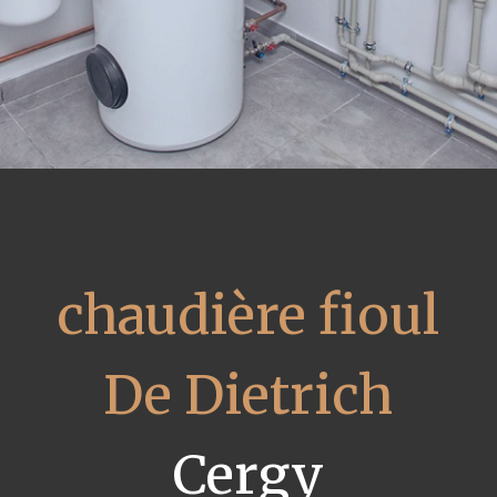
chaudière fioul
De Dietrich
Cergy