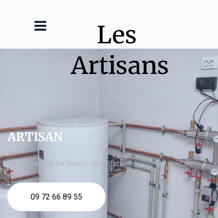
Les 
Artisans
ARTISAN
chaudière fioul De Dietrich Brunstatt
09 72 66 89 55