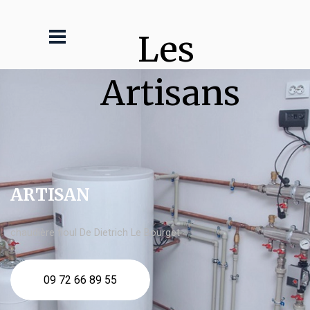
Les 
Artisans
ARTISAN
chaudière fioul De Dietrich Le Bourget
09 72 66 89 55