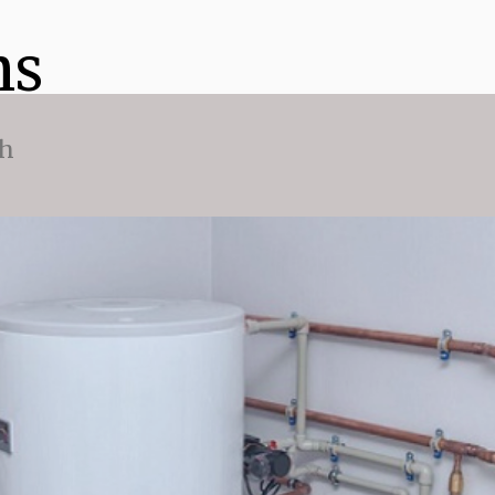
ns
ch