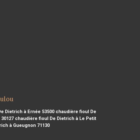
oulou
De Dietrich à Ernée 53500
chaudière fioul De
e 30127
chaudière fioul De Dietrich à Le Petit
trich à Gueugnon 71130