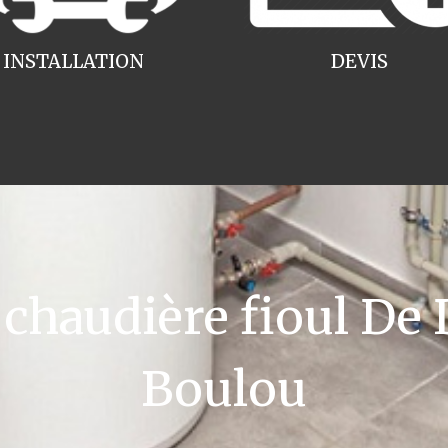
INSTALLATION
DEVIS
haudière fioul De D
Boulou