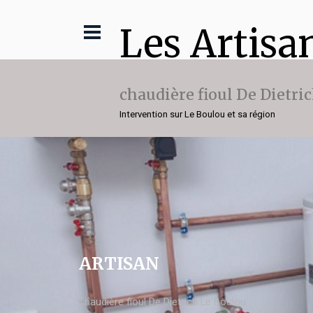
Les Artisa
chaudière fioul De Dietri
Intervention sur Le Boulou et sa région
ARTISAN
chaudière fioul De Dietrich Le Boulou