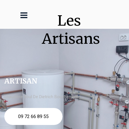
Les 
Artisans
ARTISAN
chaudière fioul De Dietrich Bouchemaine
09 72 66 89 55