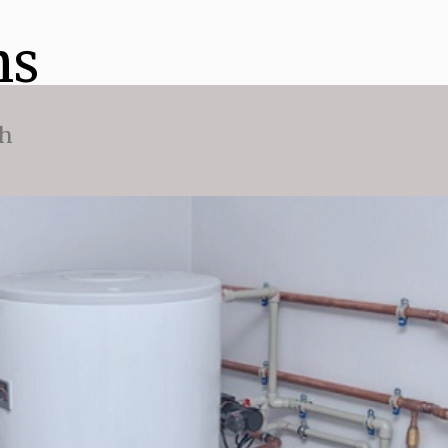
ns
ch