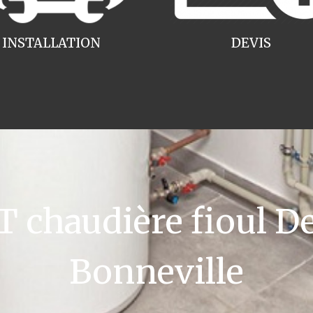
INSTALLATION
DEVIS
chaudière fioul De
Bonneville