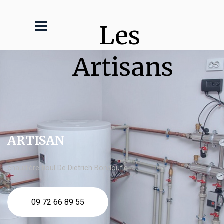
Les 
Artisans
ARTISAN
chaudière fioul De Dietrich Bondoufle
09 72 66 89 55