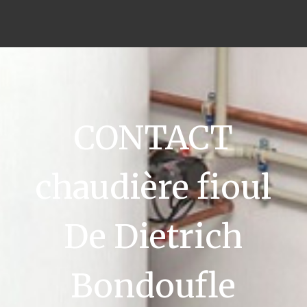
CONTACT
chaudière fioul
De Dietrich
Bondoufle