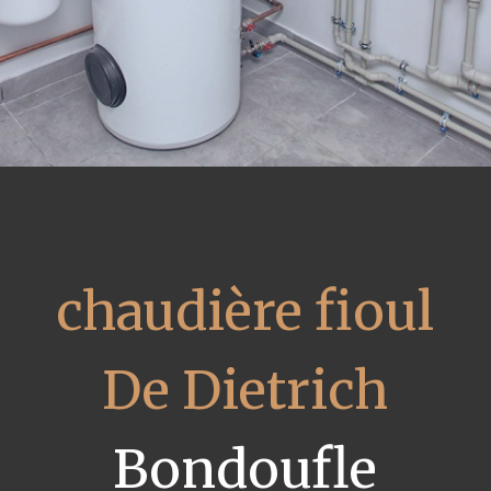
chaudière fioul
De Dietrich
Bondoufle