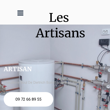
Les 
Artisans
ARTISAN
chaudière fioul De Dietrich Bonchamp lès Laval
09 72 66 89 55