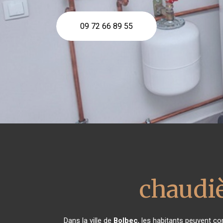
09 72 66 89 55
chaudiè
Dans la ville de
Bolbec
, les habitants peuvent co