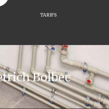
TARIFS
trich Bolbec