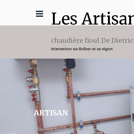
Les Artisa
chaudière fioul De Dietri
Intervention sur Bolbec et sa région
ARTISAN
chaudière fioul De Dietrich Bolbec