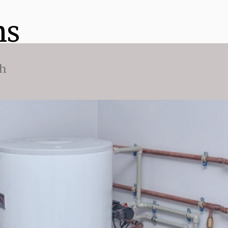
ns
ch