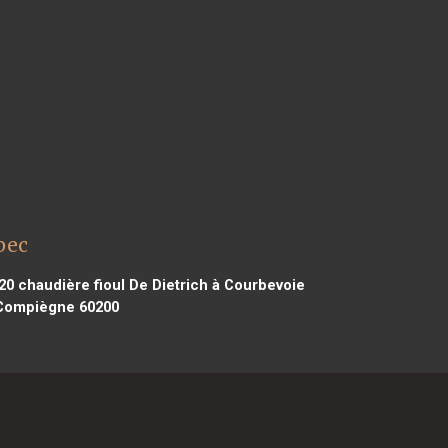
bec
20
chaudière fioul De Dietrich à Courbevoie
 Compiègne 60200