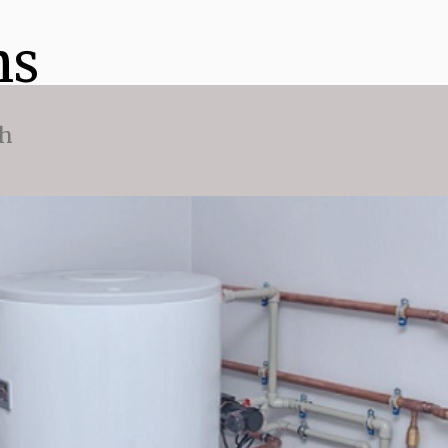
ns
ch