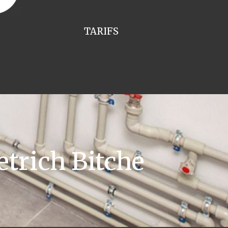
TARIFS
trich Bitche