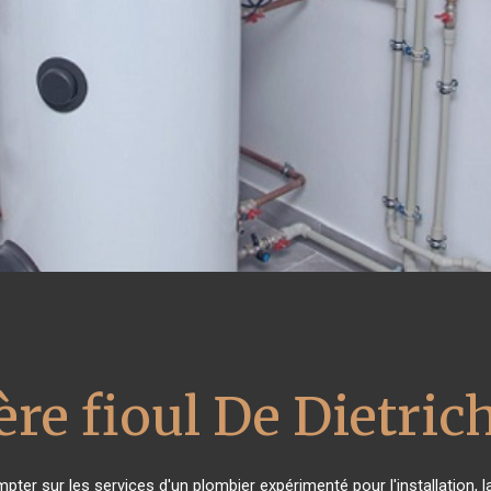
re fioul De Dietric
mpter sur les services d'un plombier expérimenté pour l'installation, 