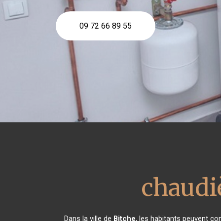
09 72 66 89 55
chaudiè
Dans la ville de
Bitche
, les habitants peuvent co