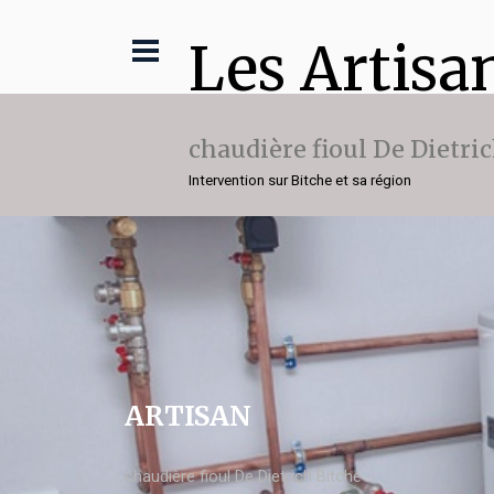
Les Artisa
chaudière fioul De Dietri
Intervention sur Bitche et sa région
ARTISAN
chaudière fioul De Dietrich Bitche