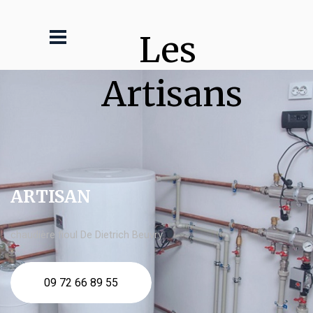
Les 
Artisans
ARTISAN
chaudière fioul De Dietrich Beuvry
09 72 66 89 55