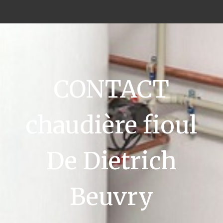
CONTACT
chaudière fioul
De Dietrich
Beuvry