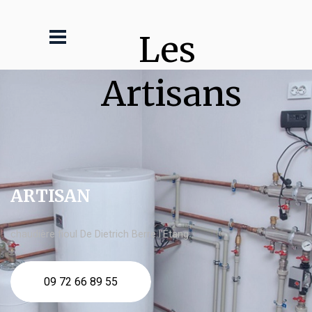
Les 
Artisans
ARTISAN
chaudière fioul De Dietrich Berre l'Étang
09 72 66 89 55