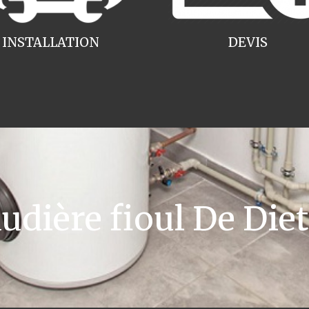
INSTALLATION
DEVIS
ière fioul De Dietr