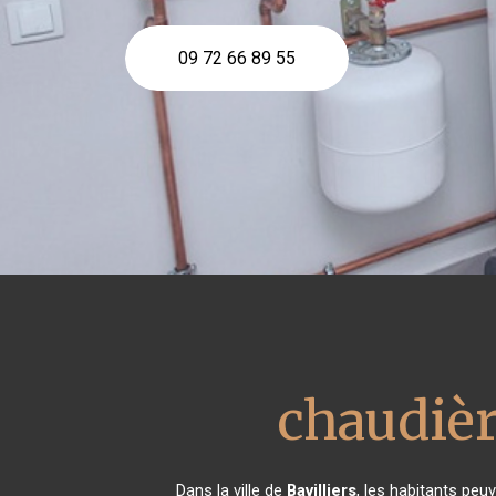
09 72 66 89 55
chaudièr
Dans la ville de
Bavilliers
, les habitants peu