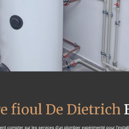
e fioul De Dietrich
B
vent compter sur les services d'un plombier expérimenté pour l'install