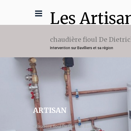
Les Artisa
chaudière fioul De Dietri
Intervention sur Bavilliers et sa région
ARTISAN
chaudière fioul De Dietrich Bavilliers