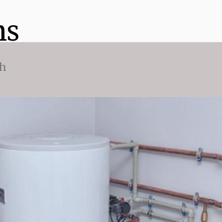
ns
ch