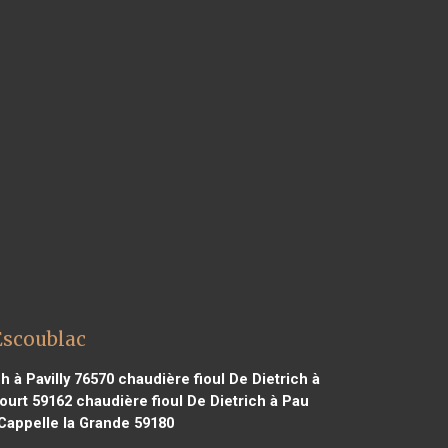
Escoublac
h à Pavilly 76570
chaudière fioul De Dietrich à
court 59162
chaudière fioul De Dietrich à Pau
 Cappelle la Grande 59180