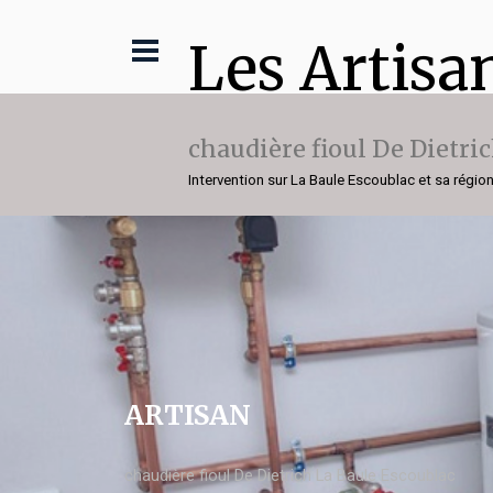
Les Artisa
chaudière fioul De Dietri
Intervention sur La Baule Escoublac et sa régio
ARTISAN
chaudière fioul De Dietrich La Baule Escoublac