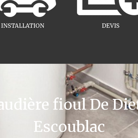
INSTALLATION
DEVIS
dière fioul De Diet
Escoublac