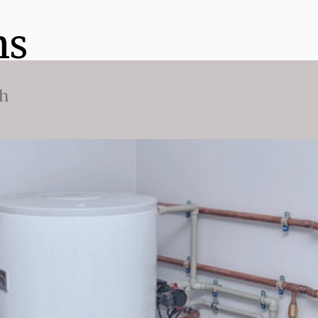
ns
ch
n