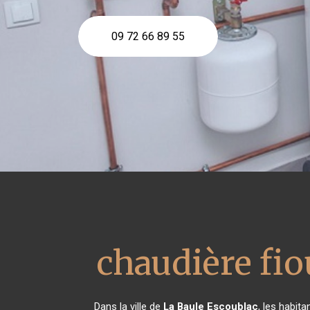
09 72 66 89 55
chaudière fio
Dans la ville de
La Baule Escoublac
, les habit