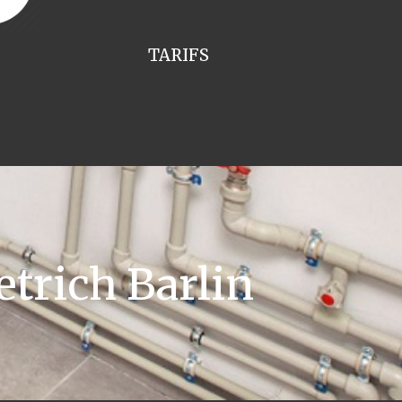
TARIFS
trich Barlin