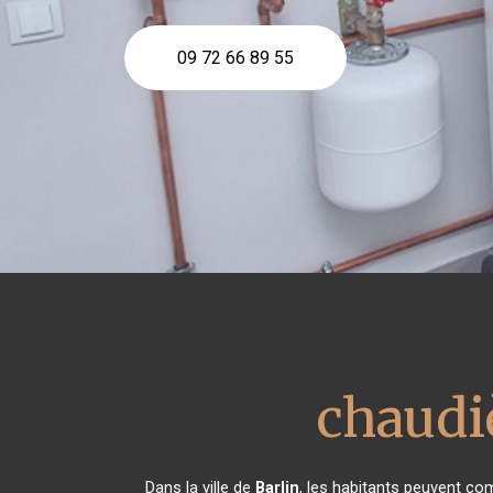
09 72 66 89 55
chaudiè
Dans la ville de
Barlin
, les habitants peuvent com