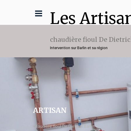
Les Artisa
chaudière fioul De Dietri
Intervention sur Barlin et sa région
ARTISAN
chaudière fioul De Dietrich Barlin