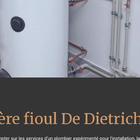
re fioul De Dietric
pter sur les services d'un plombier expérimenté pour l'installation, l