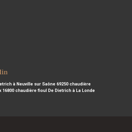
lin
etrich à Neuville sur Saône 69250
chaudière
x 16800
chaudière fioul De Dietrich à La Londe