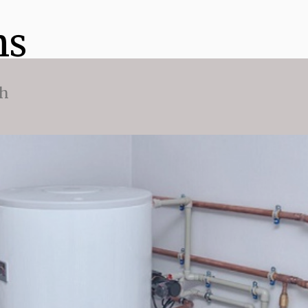
ns
ch