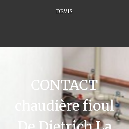
DEVIS
CONTACT
chaudière fioul
De Dietrich La