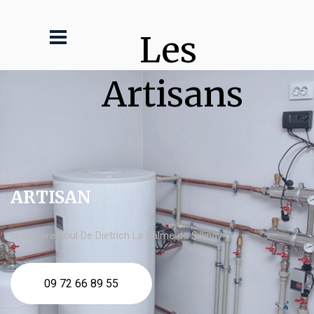
Les 
Artisans
ARTISAN
chaudière fioul De Dietrich La Balme de Sillingy
09 72 66 89 55