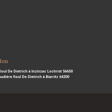
llon
ioul De Dietrich à Inzinzac Lochrist 56650
udière fioul De Dietrich à Biarritz 64200