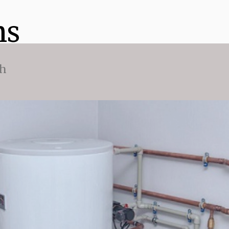
ns
ch