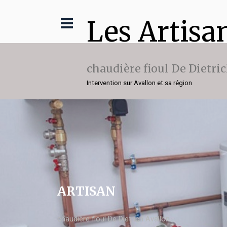
Les Artisa
chaudière fioul De Dietri
Intervention sur Avallon et sa région
ARTISAN
chaudière fioul De Dietrich Avallon