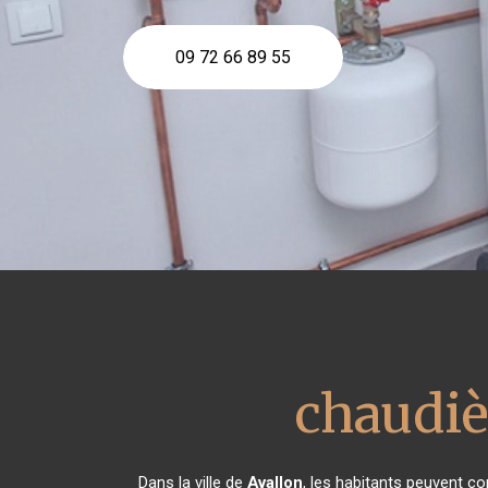
09 72 66 89 55
chaudiè
Dans la ville de
Avallon
, les habitants peuvent co