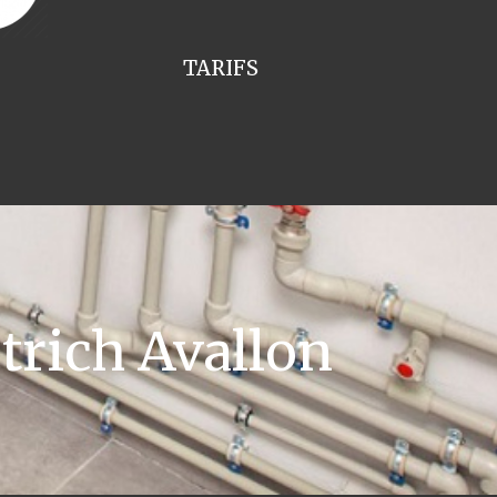
TARIFS
trich Avallon